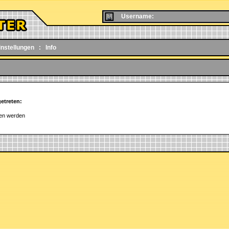
Username:
instellungen
:
Info
getreten:
den werden