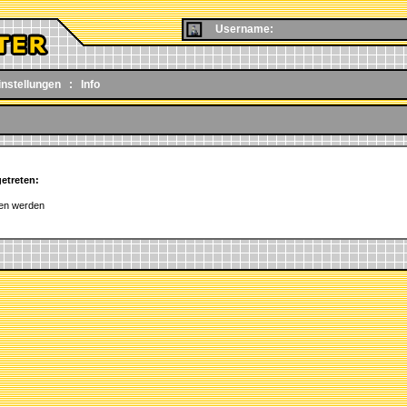
Username:
instellungen
:
Info
getreten:
den werden