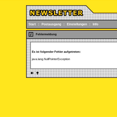
Start
:
Postausgang
:
Einstellungen
:
Info
Fehlermeldung
Es ist folgender Fehler aufgetreten:
java.lang.NullPointerException